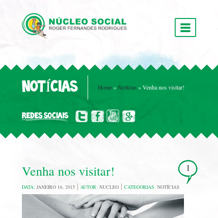
NOTÍCIAS
Home
»
Notícias
»
Venha nos visitar!
REDES SOCIAIS
1
Venha nos visitar!
DATA:
JANEIRO 16, 2015
AUTOR:
NUCLEO
CATEGORIAS:
NOTÍCIAS