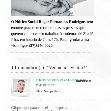
O
Núcleo Social Roger Fernandes Rodrigues
tem
enorme prazer em receber todas as pessoas que
querem conhecer seu trabalho. Atendemos de 2ª a 6ª
feira, em horário de 7h as 17h. Para agendar a sua
visita ligue (
27)3246-0020.
1 Comentário(s): "Venha nos visitar!"
PUBLICADO POR: MAX WILL
- DATA:
19 DE
Responder
JANEIRO DE 2015
Ótimo Site, parabéns!
Clique aqui para cancelar a resposta.