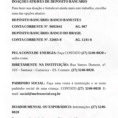
DOAÇÕES ATRAVÉS DE DEPÓSITO BANCÁRIO
Para fazer sua doação e fortalecer ainda mais este trabalho, escolha
uma das opções abaixo:
DEPÓSITO BANCÁRIO: BANCO BANESTES
CONTA CORRENTE
N
°.
9692641 AG. 087
DEPÓSITO BANCÁRIO: BANCO DO BRASIL
CONTA CORRENTE N°.
32665-8 AG. 1241-6
PELA CONTA DE ENERGIA:
Faça CONTATO
(27) 3246-0020
e
saiba como.
DIRETAMENTE NA INSTITUIÇÃO:
Rua Santos Dumont, nº.
103 – Santana – Cariacica – ES. Contato:
(27) 3246-0020.
PADRINHO SOCIAL:
Faça uma visita à instituição e se torne
padrinho social de uma criança. CONTATO
(27) 3246-0020
. E-
mail:
social@nucleosocial.org.br
DOADOR MENSAL OU ESPORÁDICO:
Informações
(27) 3246-
0020