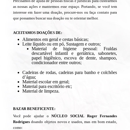
Precisamos de ajuda de pessoas físicas e jurídicas para custearmos
as nossas ações e mantermos esse espaço. Portando, se você tem
interesse em fazer uma doação, procure-nos ou faça contato para
que possamos buscar sua doação ou te orientar melhor.
.
ACEITAMOS DOAÇÕES DE:
Alimentos em geral e cestas básicas;
Leite líquido ou em pó, Sustagem e outros;
Material de higiene pessoal: Fraldas
descartável infantil e geriátrica, sabonetes,
papel higiênico, escova de dente, shampoo,
condicionador entre outros;
Cadeiras de rodas, cadeiras para banho e colchões
d’água;
Material escolar em geral;
Material para escritório etc;
Material de limpeza.
BAZAR BENEFICENTE:
Você pode ajudar o
NÚCLEO SOCIAL Roger Fernandes
Rodrigues
doando objetos novos e usados, mas em bom estado,
como: