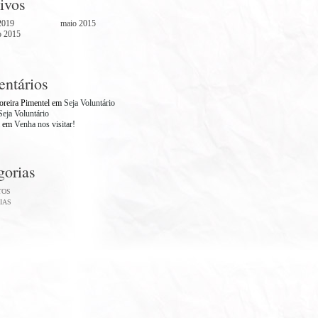
ivos
2019
maio 2015
o 2015
ntários
reira Pimentel
em
Seja Voluntário
Seja Voluntário
em
Venha nos visitar!
gorias
TOS
IAS