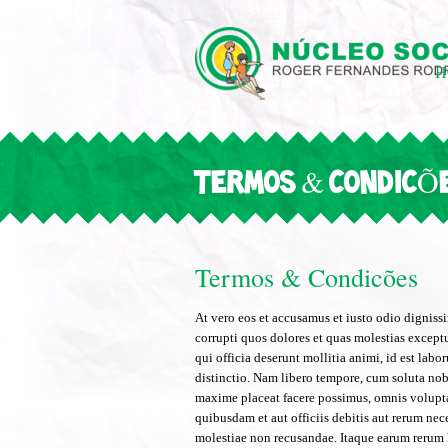
H
TERMOS & CONDICÕ
Termos & Condicões
At vero eos et accusamus et iusto odio dignis
corrupti quos dolores et quas molestias exceptu
qui officia deserunt mollitia animi, id est lab
distinctio. Nam libero tempore, cum soluta no
maxime placeat facere possimus, omnis volupt
quibusdam et aut officiis debitis aut rerum nec
molestiae non recusandae. Itaque earum rerum h