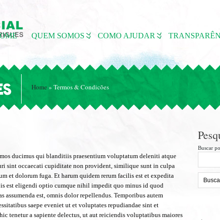
OME
QUEM SOMOS
COMO AJUDAR
TRANSPARÊN
Home
»
Termos & Condicões
ES
Pesq
Buscar po
simos ducimus qui blanditiis praesentium voluptatum deleniti atque
ri sint occaecati cupiditate non provident, similique sunt in culpa
orum et dolorum fuga. Et harum quidem rerum facilis est et expedita
bis est eligendi optio cumque nihil impedit quo minus id quod
as assumenda est, omnis dolor repellendus. Temporibus autem
essitatibus saepe eveniet ut et voluptates repudiandae sint et
ic tenetur a sapiente delectus, ut aut reiciendis voluptatibus maiores