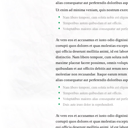
alias consequatur aut perferendis doloribus aspe
Ut enim ad minima veniam, quis nostrum exerci
Nam libero tempore, cum soluta nobis est eligen
Temporibus autem quibusdam et aut officiis.
Voluptatibus maiores alias consequatur aut perfe
At vero eos et accusamus et iusto odio dignis
corrupti quos dolores et quas molestias exceptu
qui officia deserunt mollitia animi, id est lab
distinctio. Nam libero tempore, cum soluta no
maxime placeat facere possimus, omnis volupt
quibusdam et aut officiis debitis aut rerum nec
molestiae non recusandae. Itaque earum rerum h
alias consequatur aut perferendis doloribus aspe
Nam libero tempore, cum soluta nobis est eligen
Temporibus autem quibusdam et aut officiis.
Voluptatibus maiores alias consequatur aut perfe
Duis aute irure dolor in reprehenderit.
At vero eos et accusamus et iusto odio dignis
corrupti quos dolores et quas molestias exceptu
qui officia deserunt mollitia animi, id est lab