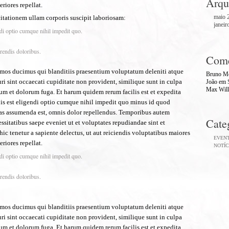
Arqu
riores repellat.
maio 
tationem ullam corporis suscipit laboriosam:
janeir
di optio cumque nihil impedit quo.
rendis doloribus.
Come
simos ducimus qui blanditiis praesentium voluptatum deleniti atque
Bruno Mo
ri sint occaecati cupiditate non provident, similique sunt in culpa
João
em
Max Will
orum et dolorum fuga. Et harum quidem rerum facilis est et expedita
bis est eligendi optio cumque nihil impedit quo minus id quod
as assumenda est, omnis dolor repellendus. Temporibus autem
Cate
essitatibus saepe eveniet ut et voluptates repudiandae sint et
ic tenetur a sapiente delectus, ut aut reiciendis voluptatibus maiores
EVEN
riores repellat.
NOTÍC
di optio cumque nihil impedit quo.
rendis doloribus.
simos ducimus qui blanditiis praesentium voluptatum deleniti atque
ri sint occaecati cupiditate non provident, similique sunt in culpa
orum et dolorum fuga. Et harum quidem rerum facilis est et expedita