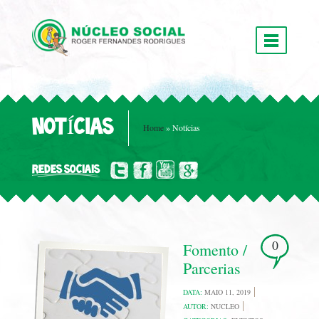
NOTÍCIAS
Home
»
Notícias
REDES SOCIAIS
0
Fomento /
Parcerias
DATA:
MAIO 11, 2019
AUTOR:
NUCLEO