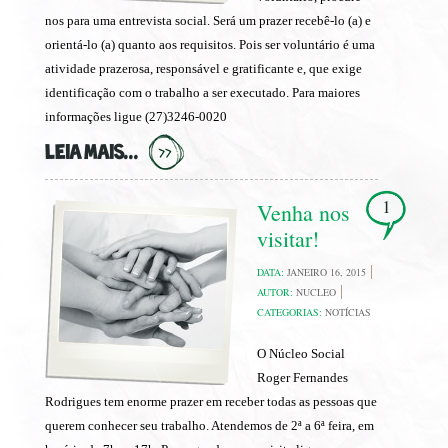
nos para uma entrevista social. Será um prazer recebê-lo (a) e
orientá-lo (a) quanto aos requisitos. Pois ser voluntário é uma
atividade prazerosa, responsável e gratificante e, que exige
identificação com o trabalho a ser executado. Para maiores
informações ligue (27)3246-0020
LEIA MAIS...
1
Venha nos
visitar!
DATA:
JANEIRO 16, 2015
AUTOR:
NUCLEO
CATEGORIAS:
NOTÍCIAS
O Núcleo Social
Roger Fernandes
Rodrigues tem enorme prazer em receber todas as pessoas que
querem conhecer seu trabalho. Atendemos de 2ª a 6ª feira, em