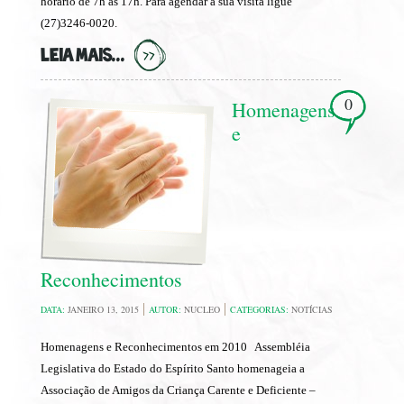
horário de 7h as 17h. Para agendar a sua visita ligue
(27)3246-0020.
LEIA MAIS...
0
Homenagens
e
Reconhecimentos
DATA:
JANEIRO 13, 2015
AUTOR:
NUCLEO
CATEGORIAS:
NOTÍCIAS
Homenagens e Reconhecimentos em 2010 Assembléia
Legislativa do Estado do Espírito Santo homenageia a
Associação de Amigos da Criança Carente e Deficiente –