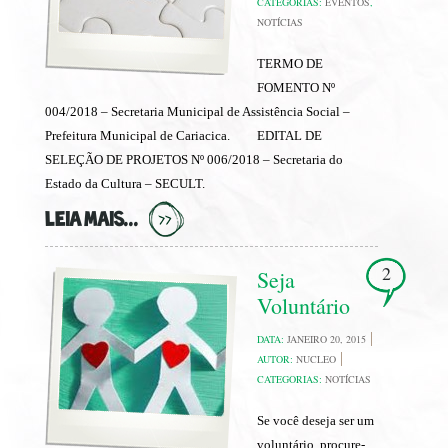
CATEGORIAS:
EVENTOS
,
NOTÍCIAS
TERMO DE
FOMENTO Nº
004/2018 – Secretaria Municipal de Assistência Social –
Prefeitura Municipal de Cariacica. EDITAL DE
SELEÇÃO DE PROJETOS Nº 006/2018 – Secretaria do
Estado da Cultura – SECULT.
LEIA MAIS...
2
Seja
Voluntário
DATA:
JANEIRO 20, 2015
AUTOR:
NUCLEO
CATEGORIAS:
NOTÍCIAS
Se você deseja ser um
voluntário, procure-