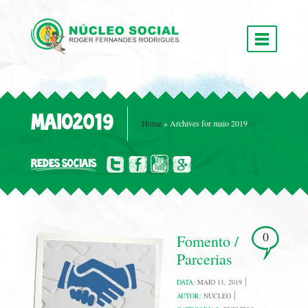
MAIO2019
Home
»
Archives for maio 2019
REDES SOCIAIS
0
Fomento /
Parcerias
DATA:
MAIO 11, 2019
AUTOR:
NUCLEO