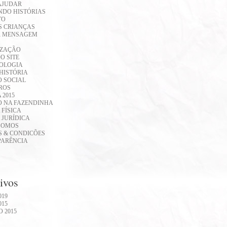
AJUDAR
DO HISTÓRIAS
TO
S CRIANÇAS
R MENSAGEM
IZAÇÃO
O SITE
OLOGIA
HISTÓRIA
 SOCIAL
ROS
 2015
O NA FAZENDINHA
 FÍSICA
 JURÍDICA
SOMOS
 & CONDICÕES
PARÊNCIA
ivos
019
015
O 2015