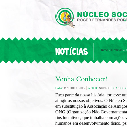
H
Home
»
Notícias
»
V
NOTÍCIAS
Venha Conhecer!
DATA:
JANEIRO 8, 2015
AUTOR:
NUCLEO
CATEGOR
Faça parte da nossa história, torne-se 
atingir os nossos objetivos. O Núcleo 
em substituição à Associação de Amig
ONG (Organização Não Governamental), d
fins lucrativos, que trabalha com ações 
humanos em desenvolvimento físico, psí