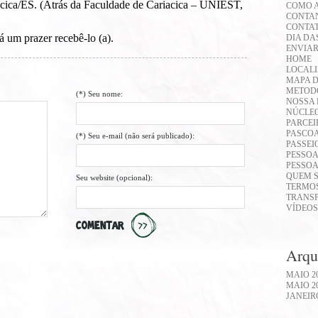
acica/ES. (Atrás da Faculdade de Cariacica – UNIEST,
COMO 
CONTAN
CONTA
 um prazer recebê-lo (a).
DIA DA
ENVIA
HOME
LOCAL
MAPA D
METOD
(*) Seu nome:
NOSSA 
NÚCLEO
PARCEI
PASCOA
(*) Seu e-mail (não será publicado):
PASSEI
PESSOA
PESSOA
QUEM 
Seu website (opcional):
TERMOS
TRANS
VÍDEOS
COMENTAR
Arqu
MAIO 2
MAIO 2
JANEIR